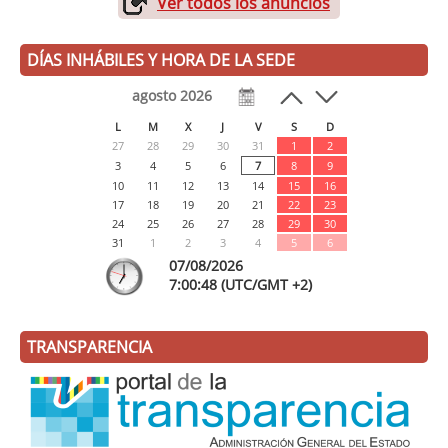
Ver todos los anuncios
DÍAS INHÁBILES Y HORA DE LA SEDE
agosto 2026
L
M
X
J
V
S
D
27
28
29
30
31
1
2
3
4
5
6
7
8
9
10
11
12
13
14
15
16
17
18
19
20
21
22
23
24
25
26
27
28
29
30
31
1
2
3
4
5
6
07/08/2026
7:
00
:49
(UTC/GMT +2)
TRANSPARENCIA